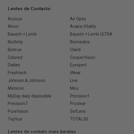
Lentes de Contacto
Acuvue
Air Optix
Alcon
Avaira Vitality
Bausch + Lomb
Bausch + Lomb ULTRA
Biofinity
Biomedics
Biotrue
Clariti
Colored
CooperVision
Dailies
Eyexpert
Freshtech
iWear
Johnson & Johnson
Live
Menicon
Miru
MyDay daily disposable
Precision1
Precision7
Proclear
PureVision
SofLens
TopVue
TOTAL30
Lentes de contato mais baratas