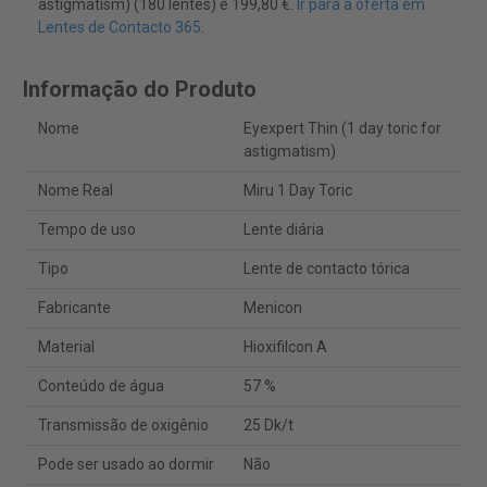
astigmatism) (180 lentes) é 199,80 €.
Ir para a oferta em
Lentes de Contacto 365
.
Informação do Produto
Nome
Eyexpert Thin (1 day toric for
astigmatism)
Nome Real
Miru 1 Day Toric
Tempo de uso
Lente diária
Tipo
Lente de contacto tórica
Fabricante
Menicon
Material
Hioxifilcon A
Conteúdo de água
57 %
Transmissão de oxigênio
25 Dk/t
Pode ser usado ao dormir
Não