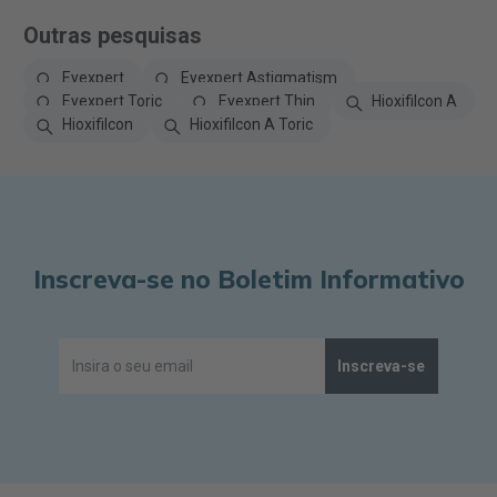
Outras pesquisas
Eyexpert
Eyexpert Astigmatism
Eyexpert Toric
Eyexpert Thin
Hioxifilcon A
Hioxifilcon
Hioxifilcon A Toric
Inscreva-se no Boletim Informativo
Inscreva-se