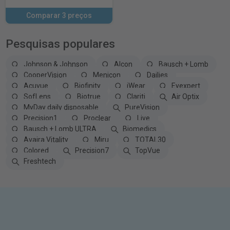
Comparar 3 preços
Pesquisas populares
Johnson & Johnson
Alcon
Bausch + Lomb
CooperVision
Menicon
Dailies
Acuvue
Biofinity
iWear
Eyexpert
SofLens
Biotrue
Clariti
Air Optix
MyDay daily disposable
PureVision
Precision1
Proclear
Live
Bausch + Lomb ULTRA
Biomedics
Avaira Vitality
Miru
TOTAL30
Colored
Precision7
TopVue
Freshtech