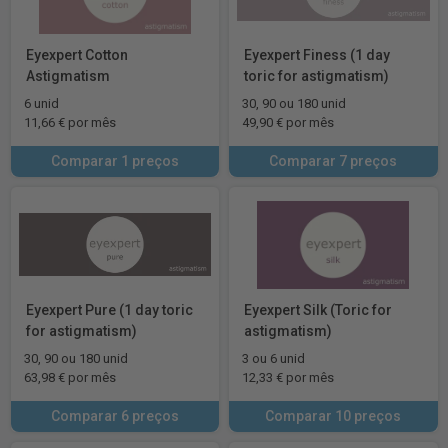
Eyexpert Cotton
Eyexpert Finess (1 day
Astigmatism
toric for astigmatism)
6 unid
30, 90 ou 180 unid
11,66 € por mês
49,90 € por mês
Comparar 1 preços
Comparar 7 preços
Eyexpert Pure (1 day toric
Eyexpert Silk (Toric for
for astigmatism)
astigmatism)
30, 90 ou 180 unid
3 ou 6 unid
63,98 € por mês
12,33 € por mês
Comparar 6 preços
Comparar 10 preços