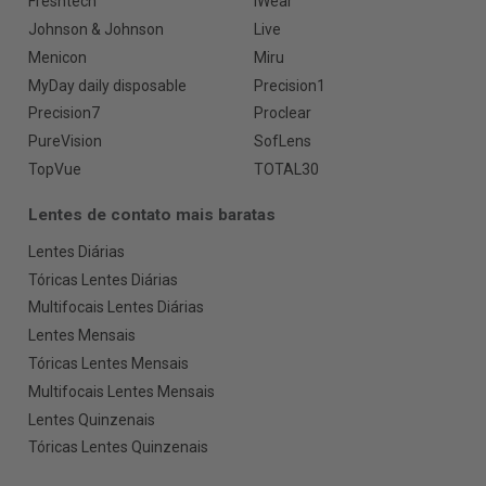
Freshtech
iWear
Johnson & Johnson
Live
Menicon
Miru
MyDay daily disposable
Precision1
Precision7
Proclear
PureVision
SofLens
TopVue
TOTAL30
Lentes de contato mais baratas
Lentes Diárias
Tóricas Lentes Diárias
Multifocais Lentes Diárias
Lentes Mensais
Tóricas Lentes Mensais
Multifocais Lentes Mensais
Lentes Quinzenais
Tóricas Lentes Quinzenais