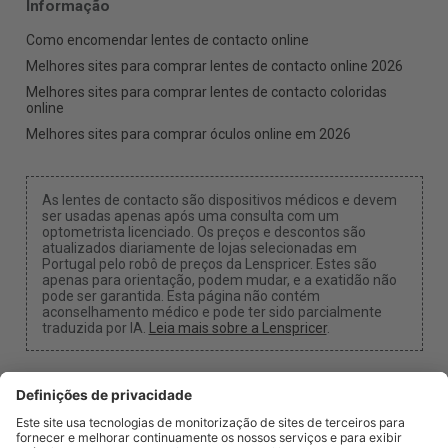
Informação
Como encomendar lentes de contacto online
Melhores sites para comprar lentes de contacto online 2026
Melhores sites para comprar lentes de contacto coloridas
online
Melhores sites para comprar óculos online em 2026
As lentes de contacto são dispositivos médicos e devem
ser usadas apenas após uma consulta com um
optometrista licenciado. Os preços e descontos são
atualizados diariamente de lojas selecionadas em
Portugal pelo robô de preços da Lenspricer. Estes são
apenas para orientação, podem mudar, e a exatidão não
pode ser garantida. Esta página não contém
aconselhamento médico e pode ter sido parcialmente
traduzida por IA.
Leia mais sobre a Lenspricer
.