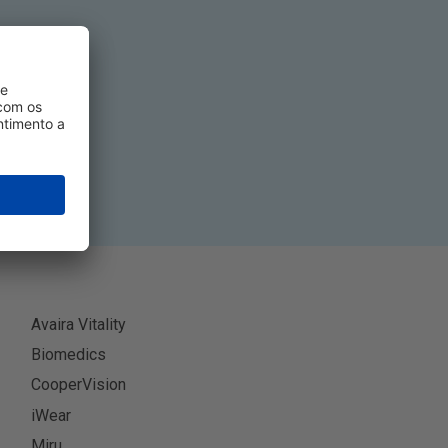
tivo
-se
Avaira Vitality
Biomedics
CooperVision
iWear
Miru