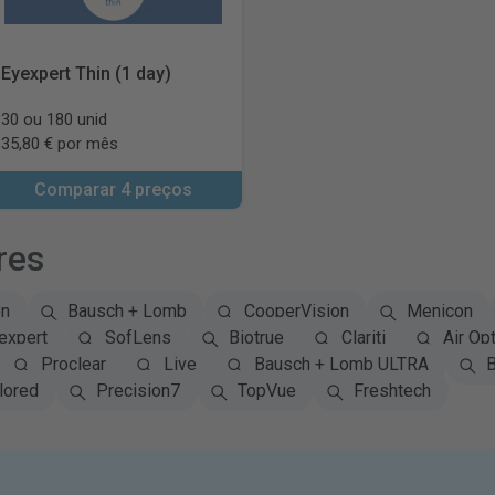
Eyexpert Thin (1 day)
30 ou 180 unid
35,80 € por mês
Comparar 4 preços
res
on
Bausch + Lomb
CooperVision
Menicon
expert
SofLens
Biotrue
Clariti
Air Opt
Proclear
Live
Bausch + Lomb ULTRA
B
lored
Precision7
TopVue
Freshtech