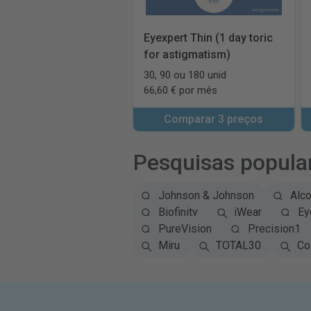
Eyexpert Thin (1 day toric
for astigmatism)
30, 90 ou 180 unid
66,60 € por mês
Comparar 3 preços
Pesquisas popula
Johnson & Johnson
Alc
Biofinity
iWear
Ey
PureVision
Precision1
Miru
TOTAL30
Co