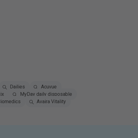
Dailies
Acuvue
ix
MyDay daily disposable
iomedics
Avaira Vitality