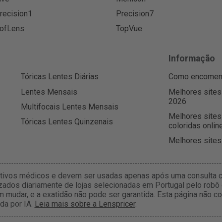
recision1
Precision7
ofLens
TopVue
Informação
Tóricas Lentes Diárias
Como encomenda
Lentes Mensais
Melhores sites
2026
Multifocais Lentes Mensais
Melhores sites
Tóricas Lentes Quinzenais
coloridas onlin
Melhores sites
itivos médicos e devem ser usadas apenas após uma consulta c
zados diariamente de lojas selecionadas em Portugal pelo robô 
m mudar, e a exatidão não pode ser garantida. Esta página não
da por IA.
Leia mais sobre a Lenspricer
.