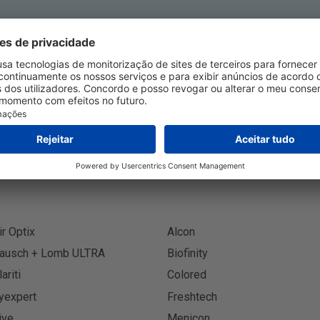
creva-se no Boletim Informa
Inscreva
ir Optix
Alcon
ausch + Lomb ULTRA
Biofinity
lariti
Colored
yexpert
Freshtech
ive
Menicon