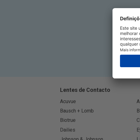
Ins
Lentes de Contacto
Acuvue
A
Bausch + Lomb
B
Biotrue
C
Dailies
E
Johnson & Johnson
L