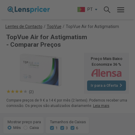
PT
Lentes de Contacto
/
TopVue
/
TopVue Air for Astigmatism
TopVue Air for Astigmatism
- Comparar Preços
Preço Mais Baixo
Economize 36 %
Ir para a Oferta
(2)
Compare preços de 9 € a 14 € por mês (2 lentes). Podemos receber uma
comissão. Os preços são atualizados diariamente.
Leia mais
.
Mostrar preço para
Tamanhos de Caixas
Mês
Caixa
1
3
6