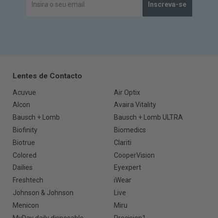
Inscreva-se
Lentes de Contacto
Acuvue
Air Optix
Alcon
Avaira Vitality
Bausch + Lomb
Bausch + Lomb ULTRA
Biofinity
Biomedics
Biotrue
Clariti
Colored
CooperVision
Dailies
Eyexpert
Freshtech
iWear
Johnson & Johnson
Live
Menicon
Miru
MyDay daily disposable
Precision1