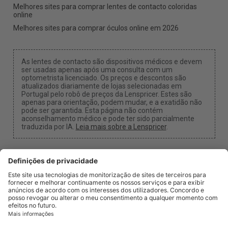
Melhores sites para comprar lentes de contacto coloridas
online
Melhores sites para comprar óculos online em 2026
As lentes de contacto são dispositivos médicos e devem
ser usadas apenas após uma consulta com um
optometrista licenciado. Os preços e descontos são
atualizados diariamente de lojas selecionadas em
Portugal pelo robô de preços da Lenspricer. Estes são
apenas para orientação, podem mudar, e a exatidão não
pode ser garantida. Esta página não contém
aconselhamento médico e pode ter sido parcialmente
traduzida por IA.
Leia mais sobre a Lenspricer
.
Configurações de Cookies
Podemos receber uma comissão se usar um dos
nossos links para fazer uma compra.