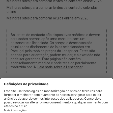
Melhores sites para comprar lentes de contacto online 2026
Melhores sites para comprar lentes de contacto coloridas
online
Melhores sites para comprar óculos online em 2026
As lentes de contacto são dispositivos médicos e devem
ser usadas apenas após uma consulta com um
optometrista licenciado. Os preços e descontos são
atualizados diariamente de lojas selecionadas em
Portugal pelo robô de preços da Lenspricer. Estes são
apenas para orientação, podem mudar, e a exatidão não
pode ser garantida. Esta página não contém
aconselhamento médico e pode ter sido parcialmente
traduzida por IA.
Leia mais sobre a Lenspricer
.
Configurações de Cookies
Podemos receber uma comissão se usar um dos
nossos links para fazer uma compra.