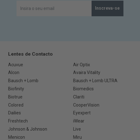
Inscreva-se
Lentes de Contacto
Acuvue
Air Optix
Alcon
Avaira Vitality
Bausch + Lomb
Bausch + Lomb ULTRA
Biofinity
Biomedics
Biotrue
Clariti
Colored
CooperVision
Dailies
Eyexpert
Freshtech
iWear
Johnson & Johnson
Live
Menicon
Miru