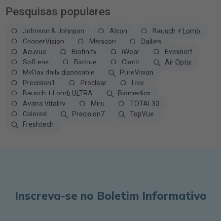
Pesquisas populares
Johnson & Johnson
Alcon
Bausch + Lomb
CooperVision
Menicon
Dailies
Acuvue
Biofinity
iWear
Eyexpert
SofLens
Biotrue
Clariti
Air Optix
MyDay daily disposable
PureVision
Precision1
Proclear
Live
Bausch + Lomb ULTRA
Biomedics
Avaira Vitality
Miru
TOTAL30
Colored
Precision7
TopVue
Freshtech
Inscreva-se no Boletim Informativo