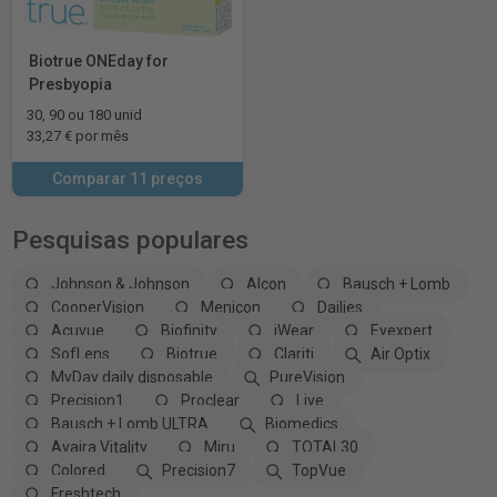
Biotrue ONEday for
Presbyopia
30, 90 ou 180 unid
33,27 € por mês
Comparar 11 preços
Pesquisas populares
Johnson & Johnson
Alcon
Bausch + Lomb
CooperVision
Menicon
Dailies
Acuvue
Biofinity
iWear
Eyexpert
SofLens
Biotrue
Clariti
Air Optix
MyDay daily disposable
PureVision
Precision1
Proclear
Live
Bausch + Lomb ULTRA
Biomedics
Avaira Vitality
Miru
TOTAL30
Colored
Precision7
TopVue
Freshtech