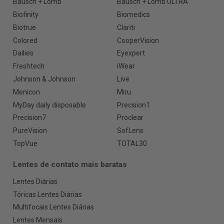
Bausch + Lomb
Bausch + Lomb ULTRA
Biofinity
Biomedics
Biotrue
Clariti
Colored
CooperVision
Dailies
Eyexpert
Freshtech
iWear
Johnson & Johnson
Live
Menicon
Miru
MyDay daily disposable
Precision1
Precision7
Proclear
PureVision
SofLens
TopVue
TOTAL30
Lentes de contato mais baratas
Lentes Diárias
Tóricas Lentes Diárias
Multifocais Lentes Diárias
Lentes Mensais