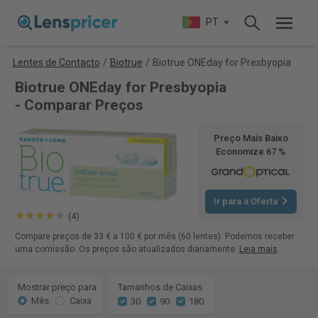
PT
Lentes de Contacto
/
Biotrue
/
Biotrue ONEday for Presbyopia
Biotrue ONEday for Presbyopia
- Comparar Preços
Preço Mais Baixo
Economize 67 %
Ir para a Oferta
(4)
Compare preços de 33 € a 100 € por mês (60 lentes). Podemos receber
uma comissão. Os preços são atualizados diariamente.
Leia mais
.
Mostrar preço para
Tamanhos de Caixas
Mês
Caixa
30
90
180