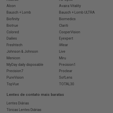
Alcon
Avaira Vitality
Bausch + Lomb
Bausch + Lomb ULTRA
Biofinity
Biomedics
Biotrue
Clariti
Colored
CooperVision
Dailies
Eyexpert
Freshtech
iWear
Johnson & Johnson
Live
Menicon
Miru
MyDay daily disposable
Precision1
Precision7
Proclear
PureVision
SofLens
TopVue
TOTAL30
Lentes de contato mais baratas
Lentes Diárias
Tóricas Lentes Diárias