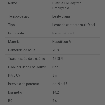
Nome
Biotrue ONEday for
Presbyopia
Tempo de uso
Lente diária
Tipo
Lente de contacto multifocal
Fabricante
Bausch + Lomb
Material
Nesofilcon A
Conteúdo de água
78 %
Transmissão de oxigênio
42 Dk/t
Pode ser usado ao dormir
Não
Filtro UV
Sim
Intervalo de potência
de -9 a 6.5
Diâmetro
14.2
BC
8.6