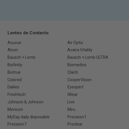
Lentes de Contacto
Acuvue
Air Optix
Alcon
Avaira Vitality
Bausch + Lomb
Bausch + Lomb ULTRA
Biofinity
Biomedics
Biotrue
Clariti
Colored
CooperVision
Dailies
Eyexpert
Freshtech
iWear
Johnson & Johnson
Live
Menicon
Miru
MyDay daily disposable
Precision1
Precision7
Proclear