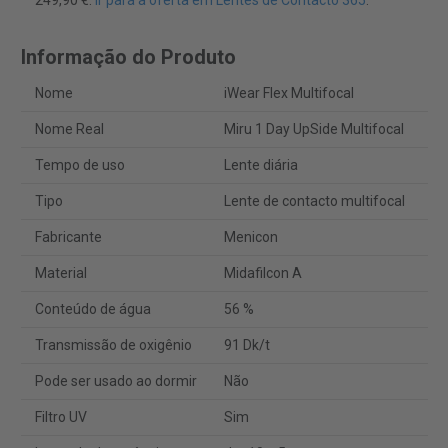
249,90 €.
Ir para a oferta em Lentes de Contacto 365
.
Informação do Produto
Nome
iWear Flex Multifocal
Nome Real
Miru 1 Day UpSide Multifocal
Tempo de uso
Lente diária
Tipo
Lente de contacto multifocal
Fabricante
Menicon
Material
Midafilcon A
Conteúdo de água
56 %
Transmissão de oxigênio
91 Dk/t
Pode ser usado ao dormir
Não
Filtro UV
Sim