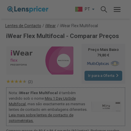
PT
Lentes de Contacto
/
iWear
/
iWear Flex Multifocal
iWear Flex Multifocal - Comparar Preços
Preço Mais Baixo
79,80 €
Ir para a Oferta
(2)
Nota:
iWear Flex Multifocal
é também
vendido sob o nome
Miru 1 Day UpSide
Multifocal
, mas são exactamente as mesmas
lentes de contacto em embalagens diferentes.
Leia mais sobre lentes de contacto de
optometristas.