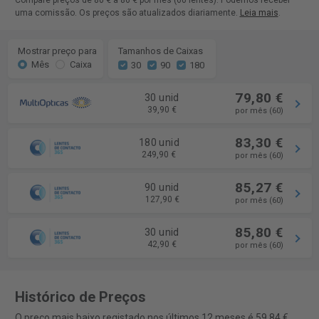
Compare preços de 80 € a 86 € por mês (60 lentes). Podemos receber
uma comissão. Os preços são atualizados diariamente.
Leia mais
.
Mostrar preço para
Tamanhos de Caixas
Mês
Caixa
30
90
180
79,80 €
30 unid
39,90 €
por mês (60)
83,30 €
180 unid
249,90 €
por mês (60)
85,27 €
90 unid
127,90 €
por mês (60)
85,80 €
30 unid
42,90 €
por mês (60)
Histórico de Preços
O preço mais baixo registado nos últimos 12 meses é 59,84 €