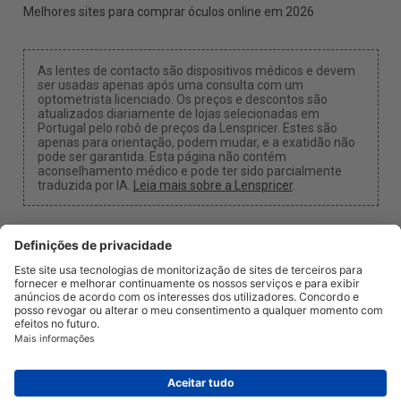
Melhores sites para comprar óculos online em 2026
As lentes de contacto são dispositivos médicos e devem
ser usadas apenas após uma consulta com um
optometrista licenciado. Os preços e descontos são
atualizados diariamente de lojas selecionadas em
Portugal pelo robô de preços da Lenspricer. Estes são
apenas para orientação, podem mudar, e a exatidão não
pode ser garantida. Esta página não contém
aconselhamento médico e pode ter sido parcialmente
traduzida por IA.
Leia mais sobre a Lenspricer
.
Configurações de Cookies
Podemos receber uma comissão se usar um dos
nossos links para fazer uma compra.
Sobre nós
Notícias
Informação
Privacidade
Legal
info@lenspricer.pt