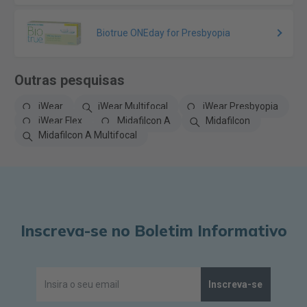
Biotrue ONEday for Presbyopia
Outras pesquisas
iWear
iWear Multifocal
iWear Presbyopia
iWear Flex
Midafilcon A
Midafilcon
Midafilcon A Multifocal
Inscreva-se no Boletim Informativo
Inscreva-se