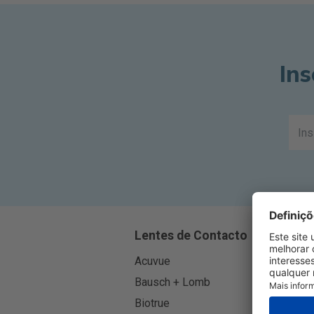
Ins
Lentes de Contacto
Acuvue
A
Bausch + Lomb
B
Biotrue
C