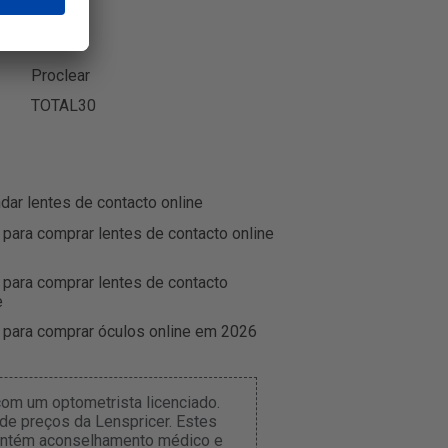
iWear
Miru
Proclear
TOTAL30
r lentes de contacto online
 para comprar lentes de contacto online
 para comprar lentes de contacto
e
 para comprar óculos online em 2026
om um optometrista licenciado.
de preços da Lenspricer. Estes
 contém aconselhamento médico e