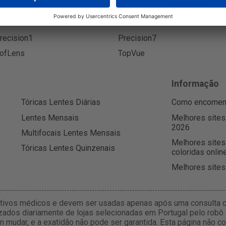
yexpert
Freshtech
ive
Menicon
recision1
Precision7
ofLens
TopVue
Informação
Tóricas Lentes Diárias
Como encomenda
Lentes Mensais
Melhores sites
2026
Multifocais Lentes Mensais
Melhores sites
Tóricas Lentes Quinzenais
coloridas onlin
Melhores sites
itivos médicos e devem ser usadas apenas após uma consulta c
zados diariamente de lojas selecionadas em Portugal pelo robô 
m mudar, e a exatidão não pode ser garantida. Esta página não