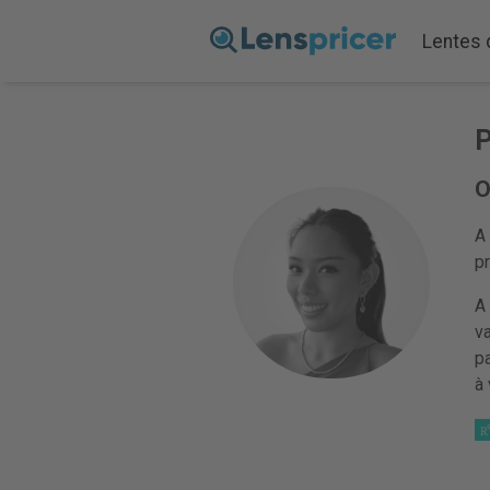
Lentes 
P
O
A
pr
A
v
p
à