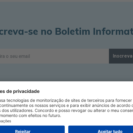
creva-se no Boletim Informa
Inscreva
ir Optix
Alcon
ausch + Lomb ULTRA
Biofinity
lariti
Colored