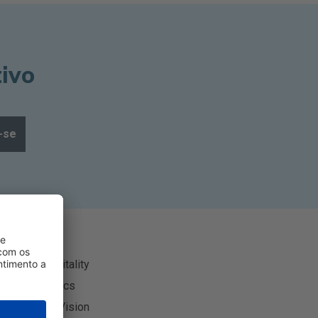
tivo
-se
Avaira Vitality
Biomedics
CooperVision