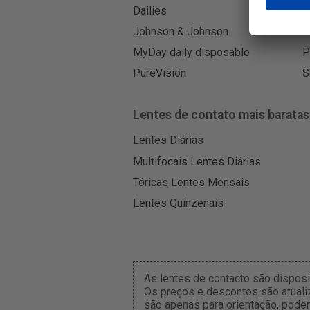
Dailies
E
Johnson & Johnson
L
MyDay daily disposable
P
PureVision
S
Lentes de contato mais baratas
Lentes Diárias
Multifocais Lentes Diárias
Tóricas Lentes Mensais
Lentes Quinzenais
As lentes de contacto são dispos
Os preços e descontos são atuali
são apenas para orientação, pode