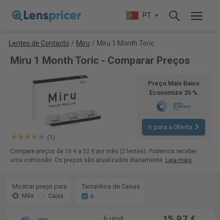
PT
Lentes de Contacto
/
Miru
/
Miru 1 Month Toric
Miru 1 Month Toric - Comparar Preços
Preço Mais Baixo
Economize 26 %
Ir para a Oferta
(1)
Compare preços de 16 € a 22 € por mês (2 lentes). Podemos receber
uma comissão. Os preços são atualizados diariamente.
Leia mais
.
Mostrar preço para
Tamanhos de Caixas
Mês
Caixa
6
15,97 €
6 unid