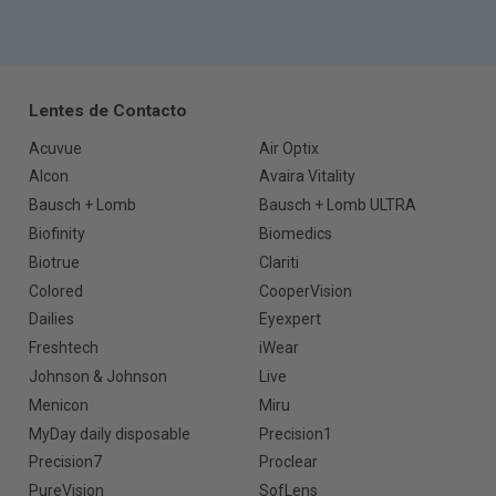
Lentes de Contacto
Acuvue
Air Optix
Alcon
Avaira Vitality
Bausch + Lomb
Bausch + Lomb ULTRA
Biofinity
Biomedics
Biotrue
Clariti
Colored
CooperVision
Dailies
Eyexpert
Freshtech
iWear
Johnson & Johnson
Live
Menicon
Miru
MyDay daily disposable
Precision1
Precision7
Proclear
PureVision
SofLens