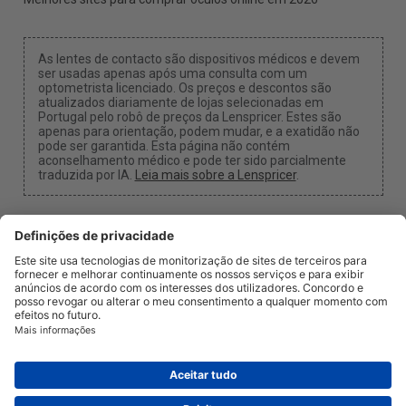
As lentes de contacto são dispositivos médicos e devem
ser usadas apenas após uma consulta com um
optometrista licenciado. Os preços e descontos são
atualizados diariamente de lojas selecionadas em
Portugal pelo robô de preços da Lenspricer. Estes são
apenas para orientação, podem mudar, e a exatidão não
pode ser garantida. Esta página não contém
aconselhamento médico e pode ter sido parcialmente
traduzida por IA.
Leia mais sobre a Lenspricer
.
Configurações de Cookies
Podemos receber uma comissão se usar um dos
nossos links para fazer uma compra.
Sobre nós
Notícias
Informação
Privacidade
Legal
info@lenspricer.pt