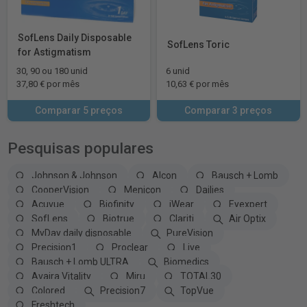
SofLens Daily Disposable
SofLens Toric
for Astigmatism
30, 90 ou 180 unid
6 unid
37,80 € por mês
10,63 € por mês
Comparar 5 preços
Comparar 3 preços
Pesquisas populares
Johnson & Johnson
Alcon
Bausch + Lomb
CooperVision
Menicon
Dailies
Acuvue
Biofinity
iWear
Eyexpert
SofLens
Biotrue
Clariti
Air Optix
MyDay daily disposable
PureVision
Precision1
Proclear
Live
Bausch + Lomb ULTRA
Biomedics
Avaira Vitality
Miru
TOTAL30
Colored
Precision7
TopVue
Freshtech