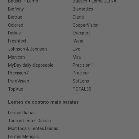
Bausch + Lomb
Bausch + Lomb ULTRA
Biofinity
Biomedics
Biotrue
Clariti
Colored
CooperVision
Dailies
Eyexpert
Freshtech
iWear
Johnson & Johnson
Live
Menicon
Miru
MyDay daily disposable
Precision1
Precision7
Proclear
PureVision
SofLens
TopVue
TOTAL30
Lentes de contato mais baratas
Lentes Diárias
Tóricas Lentes Diárias
Multifocais Lentes Diárias
Lentes Mensais