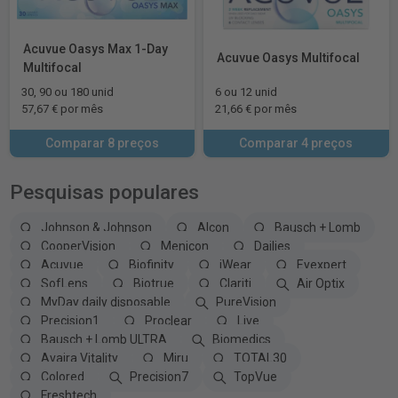
Acuvue Oasys Max 1-Day
Acuvue Oasys Multifocal
Multifocal
30, 90 ou 180 unid
6 ou 12 unid
57,67 € por mês
21,66 € por mês
Comparar 8 preços
Comparar 4 preços
Pesquisas populares
Johnson & Johnson
Alcon
Bausch + Lomb
CooperVision
Menicon
Dailies
Acuvue
Biofinity
iWear
Eyexpert
SofLens
Biotrue
Clariti
Air Optix
MyDay daily disposable
PureVision
Precision1
Proclear
Live
Bausch + Lomb ULTRA
Biomedics
Avaira Vitality
Miru
TOTAL30
Colored
Precision7
TopVue
Freshtech