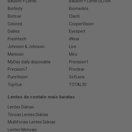
Bausch + Lomb
Bausch + Lomb ULTRA
Biofinity
Biomedics
Biotrue
Clariti
Colored
CooperVision
Dailies
Eyexpert
Freshtech
iWear
Johnson & Johnson
Live
Menicon
Miru
MyDay daily disposable
Precision1
Precision7
Proclear
PureVision
SofLens
TopVue
TOTAL30
Lentes de contato mais baratas
Lentes Diárias
Tóricas Lentes Diárias
Multifocais Lentes Diárias
Lentes Mensais