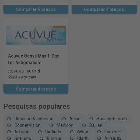
Comparar 9 preços
Comparar 4 preços
Acuvue Oasys Max 1-Day
for Astigmatism
30, 90 ou 180 unid
66,63 € por mês
Comparar 4 preços
Pesquisas populares
Johnson & Johnson
Alcon
Bausch + Lomb
CooperVision
Menicon
Dailies
Acuvue
Biofinity
iWear
Eyexpert
SofLens
Biotrue
Clariti
Air Optix