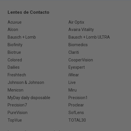
Lentes de Contacto
Acuvue
Air Optix
Alcon
Avaira Vitality
Bausch + Lomb
Bausch + Lomb ULTRA
Biofinity
Biomedics
Biotrue
Clariti
Colored
CooperVision
Dailies
Eyexpert
Freshtech
iWear
Johnson & Johnson
Live
Menicon
Miru
MyDay daily disposable
Precision1
Precision7
Proclear
PureVision
SofLens
TopVue
TOTAL30