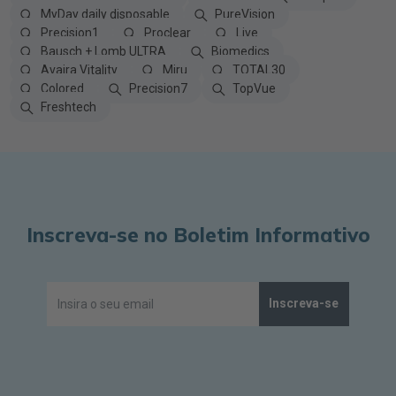
MyDay daily disposable
PureVision
Precision1
Proclear
Live
Bausch + Lomb ULTRA
Biomedics
Avaira Vitality
Miru
TOTAL30
Colored
Precision7
TopVue
Freshtech
Inscreva-se no Boletim Informativo
Inscreva-se