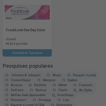
FreshLook One Day Color
10 unid
95,52 € por mês
Comparar 2 preços
Pesquisas populares
Johnson & Johnson
Alcon
Bausch + Lomb
CooperVision
Menicon
Dailies
Acuvue
Biofinity
iWear
Eyexpert
SofLens
Biotrue
Clariti
Air Optix
MyDay daily disposable
PureVision
Precision1
Proclear
Live
Bausch + Lomb ULTRA
Biomedics