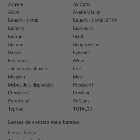
Acuvue
Air Optix
Alcon
Avaira Vitality
Bausch + Lomb
Bausch + Lomb ULTRA
Biofinity
Biomedics
Biotrue
Clariti
Colored
CooperVision
Dailies
Eyexpert
Freshtech
iWear
Johnson & Johnson
Live
Menicon
Miru
MyDay daily disposable
Precision1
Precision7
Proclear
PureVision
SofLens
TopVue
TOTAL30
Lentes de contato mais baratas
Lentes Diárias