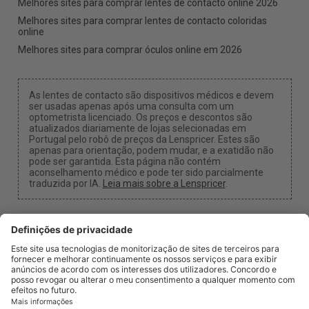
Melhores sites para comprar lentes de contacto online 2026
Melhores sites para comprar lentes de contacto coloridas
online
Melhores sites para comprar óculos online em 2026
As lentes de contacto são dispositivos médicos e devem
ser usadas apenas após uma consulta com um
optometrista licenciado. Os preços e descontos são
atualizados diariamente de lojas selecionadas em
Portugal pelo robô de preços da Lenspricer. Estes são
apenas para orientação, podem mudar, e a exatidão não
pode ser garantida. Esta página não contém
aconselhamento médico e pode ter sido parcialmente
traduzida por IA.
Leia mais sobre a Lenspricer
.
Configurações de Cookies
Podemos receber uma comissão se usar um dos
nossos links para fazer uma compra.