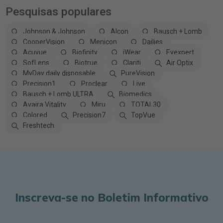
Pesquisas populares
Johnson & Johnson
Alcon
Bausch + Lomb
CooperVision
Menicon
Dailies
Acuvue
Biofinity
iWear
Eyexpert
SofLens
Biotrue
Clariti
Air Optix
MyDay daily disposable
PureVision
Precision1
Proclear
Live
Bausch + Lomb ULTRA
Biomedics
Avaira Vitality
Miru
TOTAL30
Colored
Precision7
TopVue
Freshtech
Inscreva-se no Boletim Informativo