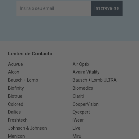
Inscreva-se
Lentes de Contacto
Acuvue
Air Optix
Alcon
Avaira Vitality
Bausch + Lomb
Bausch + Lomb ULTRA
Biofinity
Biomedics
Biotrue
Clariti
Colored
CooperVision
Dailies
Eyexpert
Freshtech
iWear
Johnson & Johnson
Live
Menicon
Miru