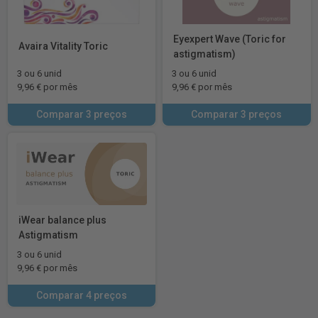
Eyexpert Wave (Toric for
Avaira Vitality Toric
astigmatism)
3 ou 6 unid
3 ou 6 unid
9,96 € por mês
9,96 € por mês
Comparar 3 preços
Comparar 3 preços
iWear balance plus
Astigmatism
3 ou 6 unid
9,96 € por mês
Comparar 4 preços