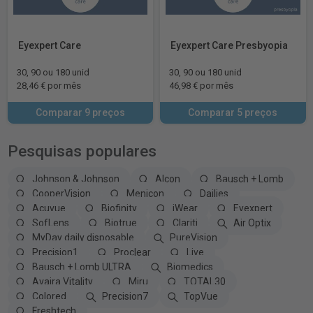
Eyexpert Care
Eyexpert Care Presbyopia
30, 90 ou 180 unid
30, 90 ou 180 unid
28,46 € por mês
46,98 € por mês
Comparar 9 preços
Comparar 5 preços
Pesquisas populares
Johnson & Johnson
Alcon
Bausch + Lomb
CooperVision
Menicon
Dailies
Acuvue
Biofinity
iWear
Eyexpert
SofLens
Biotrue
Clariti
Air Optix
MyDay daily disposable
PureVision
Precision1
Proclear
Live
Bausch + Lomb ULTRA
Biomedics
Avaira Vitality
Miru
TOTAL30
Colored
Precision7
TopVue
Freshtech