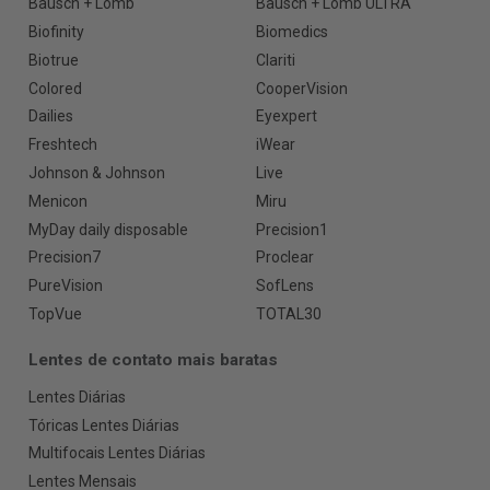
Bausch + Lomb
Bausch + Lomb ULTRA
Biofinity
Biomedics
Biotrue
Clariti
Colored
CooperVision
Dailies
Eyexpert
Freshtech
iWear
Johnson & Johnson
Live
Menicon
Miru
MyDay daily disposable
Precision1
Precision7
Proclear
PureVision
SofLens
TopVue
TOTAL30
Lentes de contato mais baratas
Lentes Diárias
Tóricas Lentes Diárias
Multifocais Lentes Diárias
Lentes Mensais