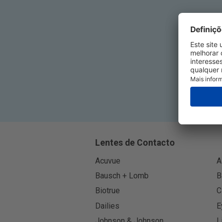
Ins
Lentes de Contacto
Acuvue
A
Bausch + Lomb
B
Biotrue
C
Dailies
E
Johnson & Johnson
L