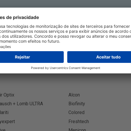
creva-se no Boletim Informa
Inscreva
ir Optix
Alcon
ausch + Lomb ULTRA
Biofinity
lariti
Colored
yexpert
Freshtech
ive
Menicon