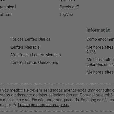
recision1
Precision7
ofLens
TopVue
Informação
Tóricas Lentes Diárias
Como encomenda
Lentes Mensais
Melhores sites
2026
Multifocais Lentes Mensais
Melhores sites
Tóricas Lentes Quinzenais
coloridas onlin
Melhores sites
itivos médicos e devem ser usadas apenas após uma consulta c
zados diariamente de lojas selecionadas em Portugal pelo robô 
m mudar, e a exatidão não pode ser garantida. Esta página não
da por IA.
Leia mais sobre a Lenspricer
.