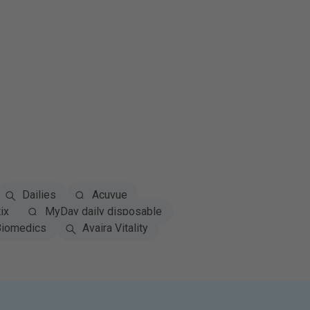
Dailies
Acuvue
ix
MyDay daily disposable
iomedics
Avaira Vitality