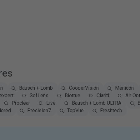
res
on
Bausch + Lomb
CooperVision
Menicon
expert
SofLens
Biotrue
Clariti
Air Opt
Proclear
Live
Bausch + Lomb ULTRA
B
lored
Precision7
TopVue
Freshtech