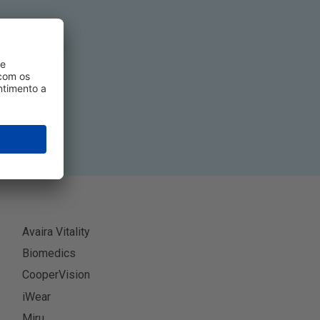
tivo
-se
Avaira Vitality
Biomedics
CooperVision
iWear
Miru