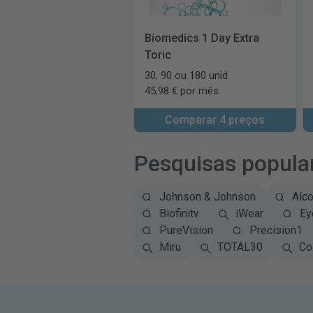
Biomedics 1 Day Extra
Toric
30, 90 ou 180 unid
45,98 € por mês
Comparar 4 preços
Pesquisas popula
Johnson & Johnson
Alc
Biofinity
iWear
Ey
PureVision
Precision1
Miru
TOTAL30
Co