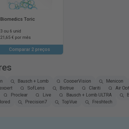
Biomedics Toric
3 ou 6 unid
21,65 € por mês
Comparar 2 preços
res
on
Bausch + Lomb
CooperVision
Menicon
expert
SofLens
Biotrue
Clariti
Air Opt
Proclear
Live
Bausch + Lomb ULTRA
B
lored
Precision7
TopVue
Freshtech