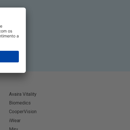
tivo
-se
Avaira Vitality
Biomedics
CooperVision
iWear
Miru