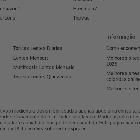
recision1
Precision7
ofLens
TopVue
Informação
Tóricas Lentes Diárias
Como encomenda
Lentes Mensais
Melhores sites
2026
Multifocais Lentes Mensais
Melhores sites
Tóricas Lentes Quinzenais
coloridas onlin
Melhores sites
itivos médicos e devem ser usadas apenas após uma consulta c
zados diariamente de lojas selecionadas em Portugal pelo robô 
m mudar, e a exatidão não pode ser garantida. Esta página não
da por IA.
Leia mais sobre a Lenspricer
.