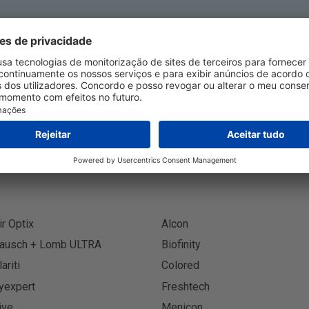
creva-se no Boletim Informa
Inscreva
ir Optix
Alcon
ausch + Lomb ULTRA
Biofinity
lariti
Colored
yexpert
Freshtech
ive
Menicon