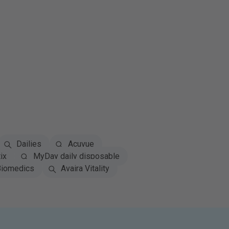
Dailies
Acuvue
ix
MyDay daily disposable
iomedics
Avaira Vitality