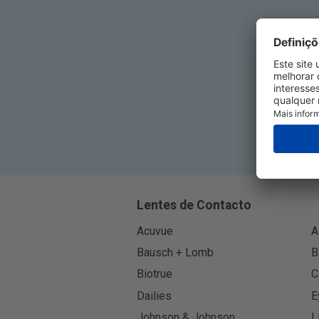
Ins
Lentes de Contacto
Acuvue
A
Bausch + Lomb
B
Biotrue
C
Dailies
E
Johnson & Johnson
L