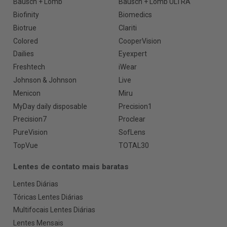
Bausch + Lomb
Bausch + Lomb ULTRA
Biofinity
Biomedics
Biotrue
Clariti
Colored
CooperVision
Dailies
Eyexpert
Freshtech
iWear
Johnson & Johnson
Live
Menicon
Miru
MyDay daily disposable
Precision1
Precision7
Proclear
PureVision
SofLens
TopVue
TOTAL30
Lentes de contato mais baratas
Lentes Diárias
Tóricas Lentes Diárias
Multifocais Lentes Diárias
Lentes Mensais