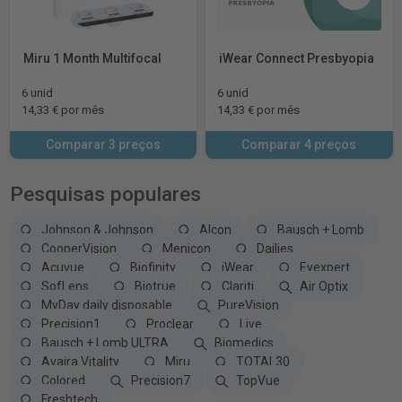
Miru 1 Month Multifocal
iWear Connect Presbyopia
6 unid
6 unid
14,33 € por mês
14,33 € por mês
Comparar 3 preços
Comparar 4 preços
Pesquisas populares
Johnson & Johnson
Alcon
Bausch + Lomb
CooperVision
Menicon
Dailies
Acuvue
Biofinity
iWear
Eyexpert
SofLens
Biotrue
Clariti
Air Optix
MyDay daily disposable
PureVision
Precision1
Proclear
Live
Bausch + Lomb ULTRA
Biomedics
Avaira Vitality
Miru
TOTAL30
Colored
Precision7
TopVue
Freshtech