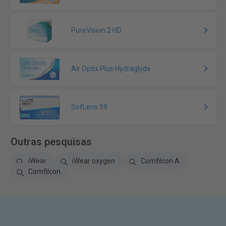
PureVision 2 HD
Air Optix Plus Hydraglyde
SofLens 59
Outras pesquisas
iWear
iWear oxygen
Comfilcon A
Comfilcon