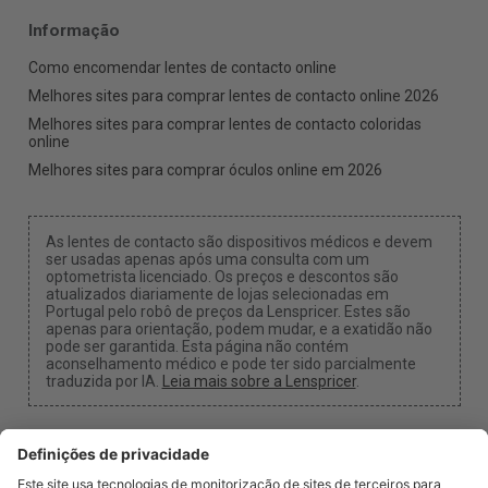
Informação
Como encomendar lentes de contacto online
Melhores sites para comprar lentes de contacto online 2026
Melhores sites para comprar lentes de contacto coloridas
online
Melhores sites para comprar óculos online em 2026
As lentes de contacto são dispositivos médicos e devem
ser usadas apenas após uma consulta com um
optometrista licenciado. Os preços e descontos são
atualizados diariamente de lojas selecionadas em
Portugal pelo robô de preços da Lenspricer. Estes são
apenas para orientação, podem mudar, e a exatidão não
pode ser garantida. Esta página não contém
aconselhamento médico e pode ter sido parcialmente
traduzida por IA.
Leia mais sobre a Lenspricer
.