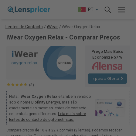
PT
Lentes de Contacto
/
iWear
/
iWear Oxygen Relax
iWear Oxygen Relax - Comparar Preços
Preço Mais Baixo
Economize 57 %
Ir para a Oferta
(3)
Nota:
iWear Oxygen Relax
é também vendido
sob o nome
Biofinity Energys
, mas são
exactamente as mesmas lentes de contacto
em embalagens diferentes.
Leia mais sobre
lentes de contacto de optometristas.
Compare preços de 10 € a 22 € por mês (2 lentes). Podemos receber
uma comissão. Os preços são atualizados diariamente.
Leia mais
.