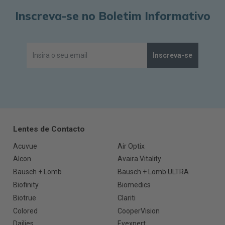
Inscreva-se no Boletim Informativo
Inscreva-se
Lentes de Contacto
Acuvue
Air Optix
Alcon
Avaira Vitality
Bausch + Lomb
Bausch + Lomb ULTRA
Biofinity
Biomedics
Biotrue
Clariti
Colored
CooperVision
Dailies
Eyexpert