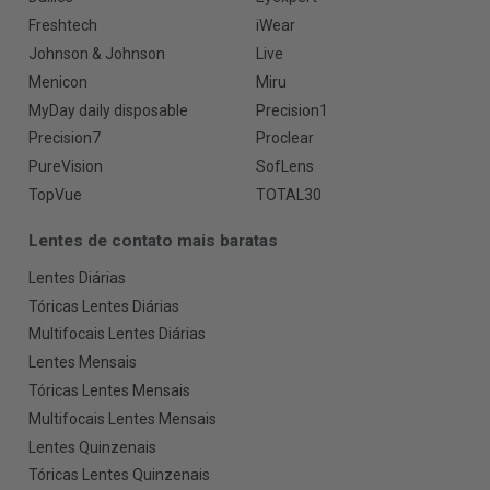
Freshtech
iWear
Johnson & Johnson
Live
Menicon
Miru
MyDay daily disposable
Precision1
Precision7
Proclear
PureVision
SofLens
TopVue
TOTAL30
Lentes de contato mais baratas
Lentes Diárias
Tóricas Lentes Diárias
Multifocais Lentes Diárias
Lentes Mensais
Tóricas Lentes Mensais
Multifocais Lentes Mensais
Lentes Quinzenais
Tóricas Lentes Quinzenais