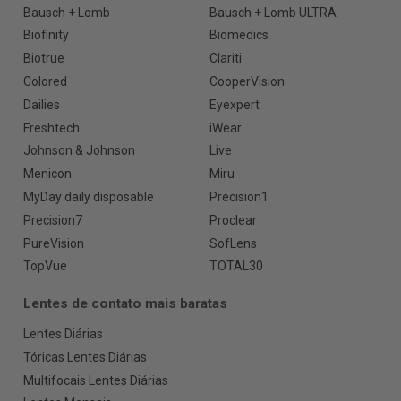
Bausch + Lomb
Bausch + Lomb ULTRA
Biofinity
Biomedics
Biotrue
Clariti
Colored
CooperVision
Dailies
Eyexpert
Freshtech
iWear
Johnson & Johnson
Live
Menicon
Miru
MyDay daily disposable
Precision1
Precision7
Proclear
PureVision
SofLens
TopVue
TOTAL30
Lentes de contato mais baratas
Lentes Diárias
Tóricas Lentes Diárias
Multifocais Lentes Diárias