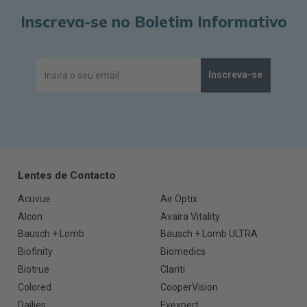
Inscreva-se no Boletim Informativo
Inscreva-se
Lentes de Contacto
Acuvue
Air Optix
Alcon
Avaira Vitality
Bausch + Lomb
Bausch + Lomb ULTRA
Biofinity
Biomedics
Biotrue
Clariti
Colored
CooperVision
Dailies
Eyexpert