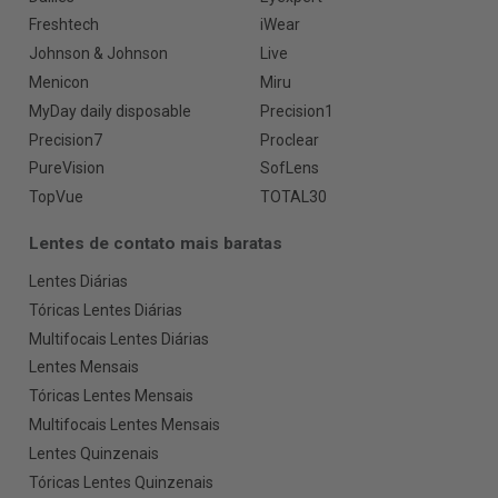
Freshtech
iWear
Johnson & Johnson
Live
Menicon
Miru
MyDay daily disposable
Precision1
Precision7
Proclear
PureVision
SofLens
TopVue
TOTAL30
Lentes de contato mais baratas
Lentes Diárias
Tóricas Lentes Diárias
Multifocais Lentes Diárias
Lentes Mensais
Tóricas Lentes Mensais
Multifocais Lentes Mensais
Lentes Quinzenais
Tóricas Lentes Quinzenais