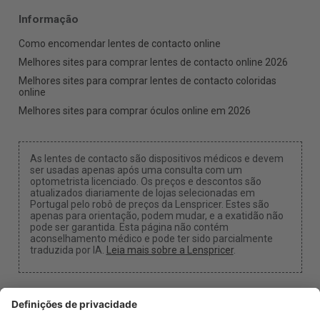
Informação
Como encomendar lentes de contacto online
Melhores sites para comprar lentes de contacto online 2026
Melhores sites para comprar lentes de contacto coloridas
online
Melhores sites para comprar óculos online em 2026
As lentes de contacto são dispositivos médicos e devem
ser usadas apenas após uma consulta com um
optometrista licenciado. Os preços e descontos são
atualizados diariamente de lojas selecionadas em
Portugal pelo robô de preços da Lenspricer. Estes são
apenas para orientação, podem mudar, e a exatidão não
pode ser garantida. Esta página não contém
aconselhamento médico e pode ter sido parcialmente
traduzida por IA.
Leia mais sobre a Lenspricer
.